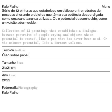
Kaio Fialho
Menu
Série de 12 pinturas que estabelece um diálogo entre retratos de
pessoas chorando e objetos que têm a sua potência desperdiçada,
como uma caneta nunca utilizada. Ou o potencial desconhecido, como
um vulcão adormecido.
C
ollection of 12 paintings that establishes a dialogue
between portraits of people crying and objects whose
potential is wasted, like a pen that has never been used. Or
the unknown potential, like a dormant volcano.
Técnica
Medium
Óleo sobre papel
Tamanho
Size
21x21 cm
Ano
Year
2022
Fotografia
Photography
Kaio Fialho